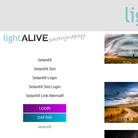
Setan69
Setan69 Slot
Setan69 Login
Setan69 Slot Login
Setan69 Link Alternatif
LOGIN
DAFTAR
setan69